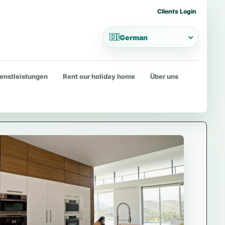
Clients Login
🇩🇪
German
ienstleistungen
Rent our holiday home
Über uns