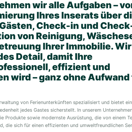
hmen wir alle Aufgaben – vo
ierung Ihres Inserats über d
Gästen, Check-in und Check
ation von Reinigung, Wäsches
etreuung Ihrer Immobilie. Wir
s Detail, damit Ihre
fessionell, effizient und
en wird – ganz ohne Aufwand 
waltung von Ferienunterkünften spezialisiert und bietet ei
iedenheit jedes Gastes sicherstellt. In unserem Unternehm
reie Produkte sowie modernste Ausrüstung, die von einem 
d, die sich für einen effizienten und umweltfreundlichen Se