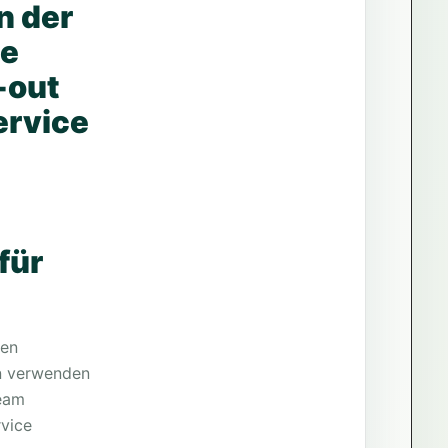
n der
ie
-out
ervice
für
nen
en verwenden
Team
rvice