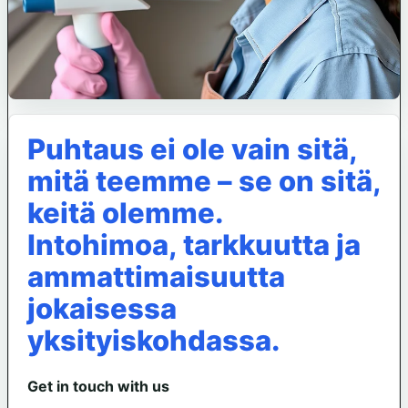
Puhtaus ei ole vain sitä,
mitä teemme – se on sitä,
keitä olemme.
Intohimoa, tarkkuutta ja
ammattimaisuutta
jokaisessa
yksityiskohdassa.
Get in touch with us