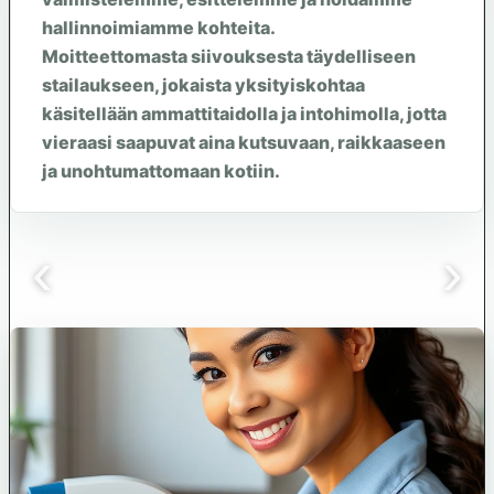
hallinnoimiamme kohteita.
Moitteettomasta siivouksesta täydelliseen
stailaukseen, jokaista yksityiskohtaa
käsitellään ammattitaidolla ja intohimolla, jotta
vieraasi saapuvat aina kutsuvaan, raikkaaseen
ja unohtumattomaan kotiin.
‹
›
Master bedroom
1/12