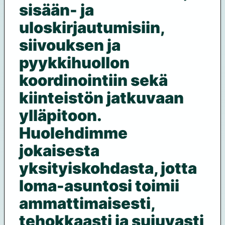
sisään- ja
uloskirjautumisiin,
siivouksen ja
pyykkihuollon
koordinointiin sekä
kiinteistön jatkuvaan
ylläpitoon.
Huolehdimme
jokaisesta
yksityiskohdasta, jotta
loma-asuntosi toimii
ammattimaisesti,
tehokkaasti ja sujuvasti