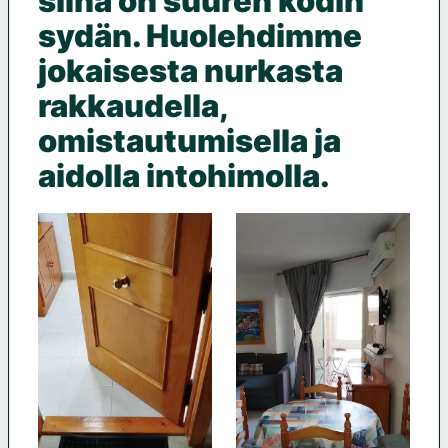
siinä on suuren kodin
sydän. Huolehdimme
jokaisesta nurkasta
rakkaudella,
omistautumisella ja
aidolla intohimolla.