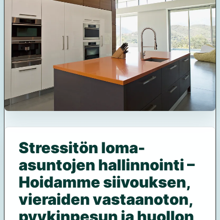
Stressitön loma-
asuntojen hallinnointi –
Hoidamme siivouksen,
vieraiden vastaanoton,
pyykinpesun ja huollon