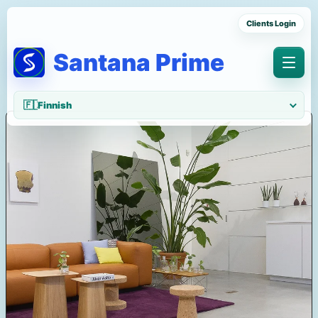
Clients Login
Santana Prime
Menu
🇫🇮
Finnish