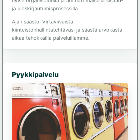
hyvin organisoidulla ja ammattimaisella sisään-
ja uloskirjautumisprosessilla.
Ajan säästö: Virtaviivaista
kiinteistönhallintatehtäväsi ja säästä arvokasta
aikaa tehokkailla palveluillamme.
Pyykkipalvelu